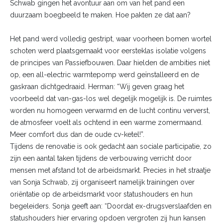
Schwab gingen het avontuur aan om van het pand een
duurzaam boegbeeld te maken. Hoe pakten ze dat aan?
Het pand werd volledig gestript, waar voorheen bomen wortel
schoten werd plaatsgemaakt voor eersteklas isolatie volgens
de principes van Passiefbouwen. Daar hielden de ambities niet
op, een all-electric warmtepomp werd geïnstalleerd en de
gaskraan dichtgedraaid. Herman: “Wij geven graag het
voorbeeld dat van-gas-los wel degelijk mogelijk is. De ruimtes
worden nu homogeen verwarmd en de lucht continu ververst,
de atmosfeer voelt als ochtend in een warme zomermaand.
Meer comfort dus dan de oude cv-ketel!”.
Tijdens de renovatie is ook gedacht aan sociale participatie, zo
zijn een aantal taken tijdens de verbouwing verricht door
mensen met afstand tot de arbeidsmarkt. Precies in het straatje
van Sonja Schwab, zij organiseert namelijk trainingen over
oriëntatie op de arbeidsmarkt voor statushouders en hun
begeleiders. Sonja geeft aan: “Doordat ex-drugsverslaafden en
statushouders hier ervaring opdoen vergroten zij hun kansen